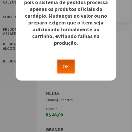
pois o sistema de pedidos processa
CALZONES
apenas os produtos oficiais do
cardápio. Mudanças no valor ou no
SORVETES
preparo exigem que o item seja
adicionado formalmente ao
FREDDO
GELATERIA
carrinho, evitando falhas na
PIZZAS
produção.
BEBIDAS
ALCOÓLICAS
BROTO
BEBIDAS
4 fatias | 1 sabor
OK
A partir:
R$ 39,00
MÉDIA
6 fatias | 2 sabores
A partir:
R$ 46,00
GRANDE