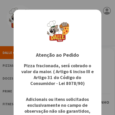
Dalle Pizza - Tatuquara
Aberto
+ Info.
DALLE COPA
Atenção ao Pedido
Dalle Copa
Pizza fracionada, será cobrado o
PIZZAS
BOLA DALLE
valor da maior. ( Artigo 6 inciso III e
Artigo 31 do Código do
R$ 29,90
DOCES
Consumidor - Lei 8078/90)
PRIME
Adicionais ou itens solicitados
KIT IMÃ DALLEZINHO
FITNESS
exclusivamente no campo de
COPA
observação não são garantidos,
R$ 16,00